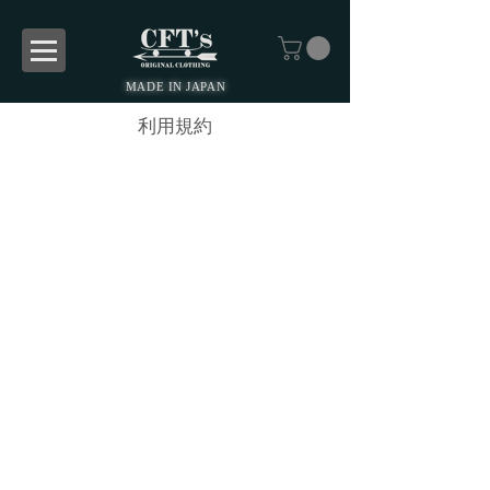
MADE IN JAPAN
利用規約
第1章 総則
第1条【定義】
本規約
ストア利用規約
当方
本サービスを利用して開設したオンラインストア運
営者
本サービス
当方がインターネットを通じて提供する通信販売サ
ービス
購入者
当方が定める手続に従い、本規約およびプライバシ
ーポリシーの内容を全て了解・承認した上で、商品
の申し込みを行う者
利用者
本規約およびプライバシーポリシーの内容を全て了
解・承認した上で、当方が本サービスで提供する画
像、テキスト、デザイン、ロゴ、映像、プログラ