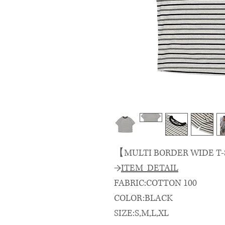
【MULTI BORDER WIDE T-
→
ITEM DETAIL
FABRIC:COTTON 100
COLOR:BLACK
SIZE:S,M,L,XL