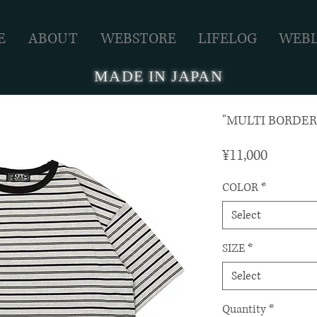
E
ABOUT
WEBSTORE
LIFELOG
WEB
MADE IN JAPAN
"MULTI BORDER 
Price
¥11,000
COLOR
*
Select
SIZE
*
Select
Quantity
*