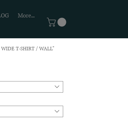
LOG
More...
WIDE T-SHIRT / WALL"