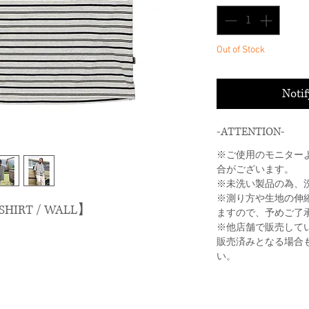
Out of Stock
Noti
-ATTENTION-
※ご使用のモニター
合がございます。
※未洗い製品の為、
※測り方や生地の伸
SHIRT / WALL】
ますので、予めご了
※他店舗で販売して
販売済みとなる場合
い。