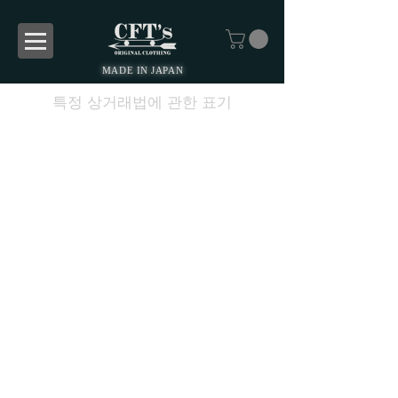
MADE IN JAPAN
특정 상거래법에 관한 표기
・ 販売業者
CFT's 加藤 哲雄
・ 運営統括責任者名
加藤 哲雄
・ 郵便番号
252-0825
・ 住所
神奈川県藤沢市獺郷684獺郷ドミール21-101号室
・
適格請求書発行事業者登録番号
T8810345485921
・ 商品代金以外の料金の説明
＜配送料＞
全国一律880円
10,000円以上のお買い物 - 配送料無料
※表示されている商品価格には10％の消費税が含ま
れております。
配送料には10％の消費税が別途含まれます。