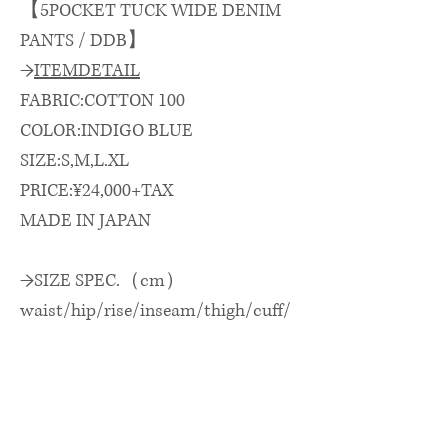
【5POCKET TUCK WIDE DENIM
PANTS / DDB】
→
ITEMDETAIL
FABRIC:COTTON 100
COLOR:INDIGO BLUE
SIZE:S,M,L.XL
PRICE:¥24,000+TAX
MADE IN JAPAN
→SIZE SPEC.（cm）
waist/hip/rise/inseam/thigh/cuff/
outseam
ウエスト/ヒップ/股上/股下/渡
巾/裾巾/総丈
S: 82 × 108 × 36 × 71 × 32 × 19 ×